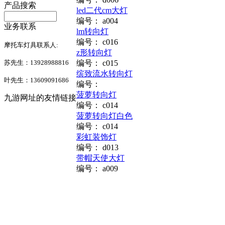
产品搜索
led二代cm大灯
编号：
a004
业务联系
lm转向灯
编号：
c016
摩托车灯具联系人:
z形转向灯
苏先生：13928988816
编号：
c015
缤致流水转向灯
叶先生：13609091686
编号：
菠萝转向灯
九游网址的友情链接
编号：
c014
菠萝转向灯白色
编号：
c014
彩虹装饰灯
编号：
d013
带帽天使大灯
编号：
a009