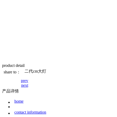
product detail
二代cm大灯
share to：
prev
next
产品详情
home
contact information