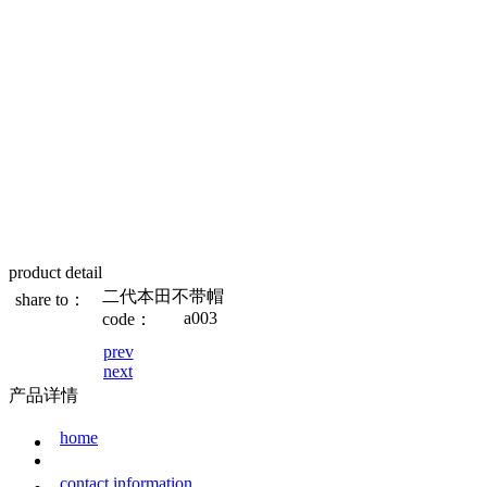
product detail
二代本田不带帽
share to：
a003
code：
prev
next
产品详情
home
contact information