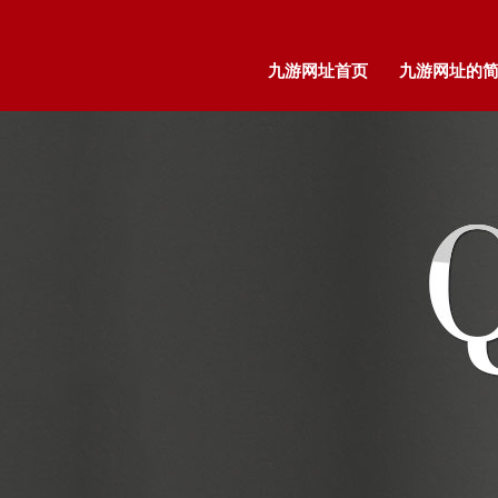
九游网址首页
九游网址的
九游网址的人才招聘
留言