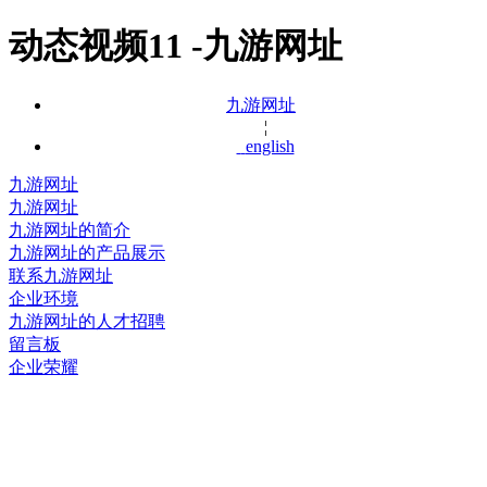
动态视频11 -九游网址
九游网址
¦
english
九游网址
九游网址
九游网址的简介
九游网址的产品展示
联系九游网址
企业环境
九游网址的人才招聘
留言板
企业荣耀