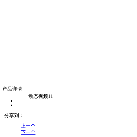
产品详情
动态视频11
分享到：
上一个
下一个