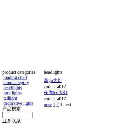
product categories
headlights
loading chart
新gn大灯
lamp category
code：
a012
headlights
夜鹰led大灯
turn lights
taillight
code：
a017
decorative lights
prev
1
2
3
next
产品搜索
业务联系