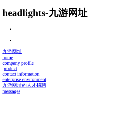
headlights-九游网址
九游网址
home
company profile
product
contact information
enterprise environment
九游网址的人才招聘
messages