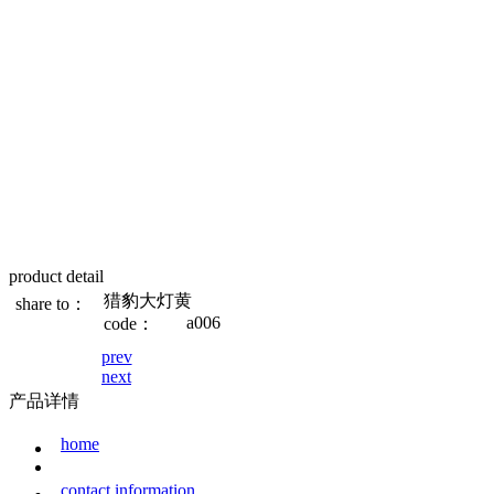
product detail
猎豹大灯黄
share to：
a006
code：
prev
next
产品详情
home
contact information