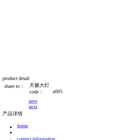
product detail
天籁大灯
share to：
a005
code：
prev
next
产品详情
home
contact information