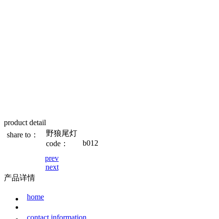
product detail
野狼尾灯
share to：
b012
code：
prev
next
产品详情
home
contact information