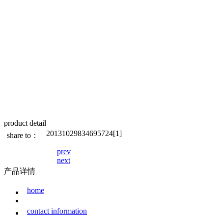
product detail
20131029834695724[1]
share to：
prev
next
产品详情
home
contact information