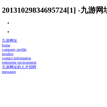
20131029834695724[1] -九游网
九游网址
home
company profile
product
contact information
enterprise environment
九游网址的人才招聘
messages