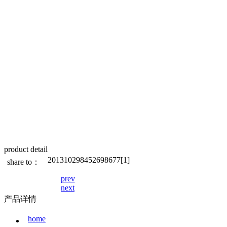
product detail
201310298452698677[1]
share to：
prev
next
产品详情
home