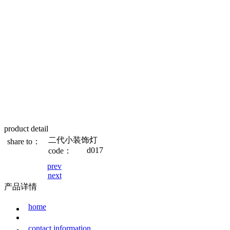
product detail
二代小装饰灯
share to：
d017
code：
prev
next
产品详情
home
contact information