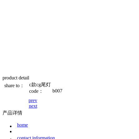
product detail
c款cg尾灯
share to：
b007
code：
prev
next
产品详情
home
contact information