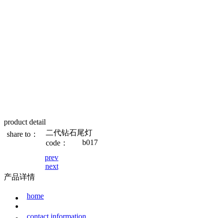
product detail
二代钻石尾灯
share to：
b017
code：
prev
next
产品详情
home
contact information